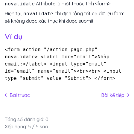
Attribute là một thuộc tính <form>.
novalidate
Hiện tại,
chỉ định rằng tất cả dữ liệu form
novalidate
sẽ không được xác thực khi được submit.
Ví dụ
<form action="/action_page.php"
novalidate> <label for="email">Nhập
email:</label> <input type="email"
id="email" name="email"><br><br> <input
type="submit" value="Submit"> </form>
Bài trước
Bài kế tiếp
Tổng số đánh giá:
0
Xếp hạng:
5
/ 5 sao