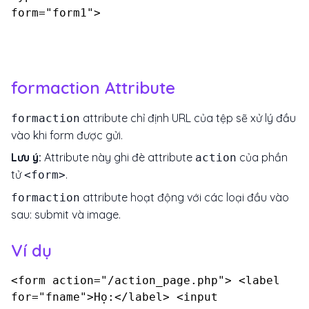
form="form1">
formaction Attribute
attribute chỉ định URL của tệp sẽ xử lý đầu
formaction
vào khi form được gửi.
Lưu ý:
Attribute này ghi đè attribute
của phần
action
tử
.
<form>
attribute hoạt động với các loại đầu vào
formaction
sau: submit và image.
Ví dụ
<form action="/action_page.php"> <label
for="fname">Họ:</label> <input