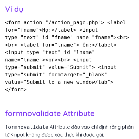
Ví dụ
<form action="/action_page.php"> <label
for="fname">Họ:</label> <input
type="text" id="fname" name="fname"><br>
<br> <label for="lname">Tên:</label>
<input type="text" id="lname"
name="lname"><br><br> <input
type="submit" value="Submit"> <input
type="submit" formtarget="_blank"
value="Submit to a new window/tab">
</form>
formnovalidate Attribute
Attribute đầu vào chỉ định rằng phần
formnovalidate
tử <input không được xác thực khi được gửi.