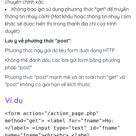
chuyển chính xác
Không bao giờ sử dụng phương thức "get" để truyền
thông tin nhạy cảm! (Mật khẩu hoặc thông tin nhạy cảm
khác sẽ được hiển thị trong thanh địa chỉ của trình
duyệt)
Lưu ý về phương thức "post":
Phương thức này gửi dữ liệu form dưới dạng HTTP
Không thể đánh dấu các bài gửi form bằng phương
pháp "post"
Phương thức "post" mạnh mẽ và an toàn hơn "get" và
"post" không có giới hạn về kích thước
Ví dụ
<form action="/action_page.php"
method="get"> <label for="fname">Họ:
</label> <input type="text" id="fname"
name="fname"><br><br> <label