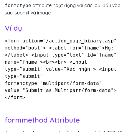
attribute hoạt động với các loại đầu vào
formctype
sau: submit và image.
Ví dụ
<form action="/action_page_binary.asp"
method="post"> <label for="fname">Họ:
</label> <input type="text" id="fname"
name="fname"><br><br> <input
type="submit" value="Xác nhận"> <input
type="submit"
formenctype="multipart/form-data"
value="Submit as Multipart/form-data">
</form>
formmethod Attribute