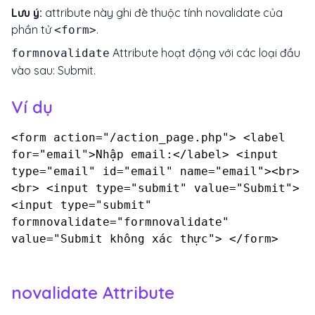
Lưu ý:
attribute này ghi đè thuộc tính novalidate của
phần tử
.
<form>
Attribute hoạt động với các loại đầu
formnovalidate
vào sau: Submit.
Ví dụ
<form action="/action_page.php"> <label
for="email">Nhập email:</label> <input
type="email" id="email" name="email"><br>
<br> <input type="submit" value="Submit">
<input type="submit"
formnovalidate="formnovalidate"
value="Submit không xác thực"> </form>
novalidate Attribute