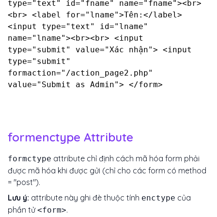
type="text" id="fname" name="fname"><br>
<br> <label for="lname">Tên:</label>
<input type="text" id="lname"
name="lname"><br><br> <input
type="submit" value="Xác nhận"> <input
type="submit"
formaction="/action_page2.php"
value="Submit as Admin"> </form>
formenctype Attribute
attribute chỉ định cách mã hóa form phải
formctype
được mã hóa khi được gửi (chỉ cho các form có method
= "post").
Lưu ý:
attribute này ghi đè thuộc tính
của
enctype
phần tử
.
<form>