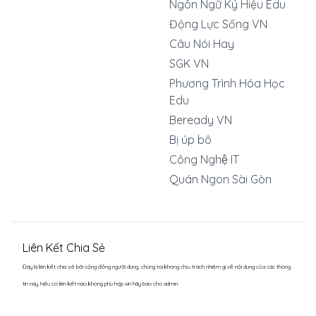
Ngôn Ngữ Ký Hiệu Edu
Động Lực Sống VN
Câu Nói Hay
SGK VN
Phương Trình Hóa Học
Edu
Beready VN
Bị úp bô
Công Nghệ IT
Quán Ngon Sài Gòn
Liên Kết Chia Sẻ
Đây là liên kết chia sẻ bới cộng đồng người dùng, chúng tôi không chịu trách nhiệm gì về nội dung của các thông
tin này. Nếu có liên kết nào không phù hợp xin hãy báo cho admin.