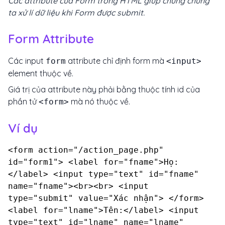
Các attribute của Form trong HTML giúp chúng chúng
ta xử lí dữ liệu khi Form được submit.
Form Attribute
Các input
attribute chỉ định form mà
form
<input>
element thuộc về.
Giá trị của attribute này phải bằng thuộc tính id của
phần tử
mà nó thuộc về.
<form>
Ví dụ
<form action="/action_page.php"
id="form1"> <label for="fname">Họ:
</label> <input type="text" id="fname"
name="fname"><br><br> <input
type="submit" value="Xác nhận"> </form>
<label for="lname">Tên:</label> <input
type="text" id="lname" name="lname"