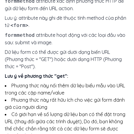
attribute xác định phương thức HTTP để
formmethod
gửi dữ liệu form đến URL action.
Lưu ý: attribute này ghi đè thuộc tính method của phần
tử
.
<form>
attribute hoạt động với các loại đầu vào
formmethod
sau: submit và image.
Dữ liệu form có thể được gửi dưới dạng biến URL
(Phương thức = "GET") hoặc dưới dạng HTTP (Phương
thức = "Post").
Lưu ý về phương thức "get":
Phương thức này nối thêm dữ liệu biểu mẫu vào URL
trong các cặp name/value
Phương thức này rất hữu ích cho việc gửi form đánh
giá của người dùng
Có giới hạn về số lượng dữ liệu bạn có thể đặt trong
URL (thay đổi giữa các trình duyệt), Do đó, bạn không
thể chắc chắn rằng tất cả các dữ liệu form sẽ được