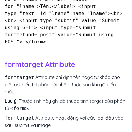
for="lname">Tên:</label> <input
type="text" id="lname" name="lname"><br>
<br> <input type="submit" value="Submit
using GET"> <input type="submit"
formmethod="post" value="Submit using
POST"> </form>
formtarget Attribute
Attribute chỉ định tên hoặc từ khóa cho
formtarget
biết nơi hiển thị phản hồi nhận được sau khi gửi biểu
mẫu.
Lưu ý:
Thuộc tính này ghi đè thuộc tính target của phần
tử
.
<form>
Attribute hoạt động với các loại đầu vào
formtarget
sau: submit và image.