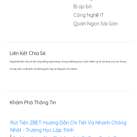
Bị úp bô
Công Nghệ IT
Quán Ngon Sài Gòn
Liên Kết Chia Sẻ
Đây là liên kết chia sẻ bới cộng đồng người dùng, chúng tôi không chịu trách nhiệm gì về nội dung của các thông
tin này. Nếu có liên kết nào không phù hợp xin hãy báo cho admin.
Khám Phá Thông Tin
Rút Tiền ZBET: Hướng Dẫn Chi Tiết Và Nhanh Chóng
Nhất - Trường Học Lập Trình