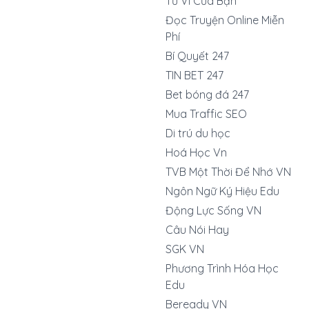
Tử Vi Của Bạn
Đọc Truyện Online Miễn
Phí
Bí Quyết 247
TIN BET 247
Bet bóng đá 247
Mua Traffic SEO
Di trú du học
Hoá Học Vn
TVB Một Thời Để Nhớ VN
Ngôn Ngữ Ký Hiệu Edu
Động Lực Sống VN
Câu Nói Hay
SGK VN
Phương Trình Hóa Học
Edu
Beready VN