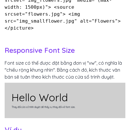
srcset="img_flowers.jpg" media="(max-
width: 1500px)"> <source
srcset="flowers.jpg"> <img
src="img_smallflower.jpg" alt="Flowers">
</picture>
Responsive Font Size
Font size có thể được đặt bằng đơn vị "vw", có nghĩa là
"chiều rộng khung nhìn". Bằng cách đó, kích thước văn
bản sẽ tuân theo kích thước của cửa sổ trình duyệt.
Hello World
Thay đổi cửa sổ trình duyệt để thấy sự thay đổi về font size.
Ví dụ