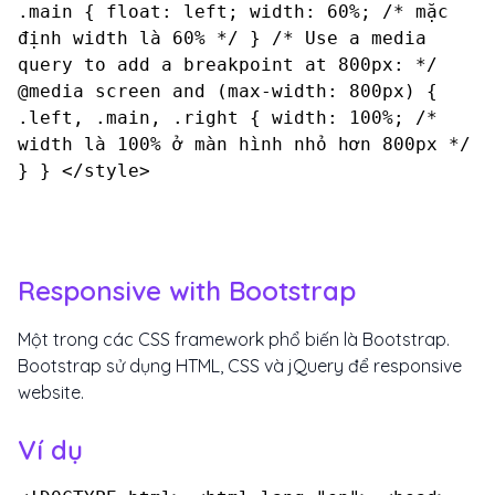
.main { float: left; width: 60%; /* mặc
định width là 60% */ } /* Use a media
query to add a breakpoint at 800px: */
@media screen and (max-width: 800px) {
.left, .main, .right { width: 100%; /*
width là 100% ở màn hình nhỏ hơn 800px */
} } </style>
Responsive with Bootstrap
Một trong các CSS framework phổ biến là Bootstrap.
Bootstrap sử dụng HTML, CSS và jQuery để responsive
website.
Ví dụ