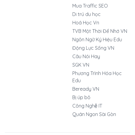
Mua Traffic SEO
Di trú du học
Hoá Học Vn
TVB Một Thời Để Nhớ VN
Ngôn Ngữ Ký Hiệu Edu
Động Lực Sống VN
Câu Nói Hay
SGK VN
Phương Trình Hóa Học
Edu
Beready VN
Bị úp bô
Công Nghệ IT
Quán Ngon Sài Gòn