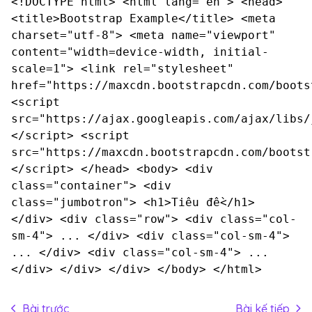
<!DOCTYPE html> <html lang="en"> <head>
<title>Bootstrap Example</title> <meta
charset="utf-8"> <meta name="viewport"
content="width=device-width, initial-
scale=1"> <link rel="stylesheet"
href="https://maxcdn.bootstrapcdn.com/boots
<script
src="https://ajax.googleapis.com/ajax/libs/
</script> <script
src="https://maxcdn.bootstrapcdn.com/bootst
</script> </head> <body> <div
class="container"> <div
class="jumbotron"> <h1>Tiêu đề</h1>
</div> <div class="row"> <div class="col-
sm-4"> ... </div> <div class="col-sm-4">
... </div> <div class="col-sm-4"> ...
</div> </div> </div> </body> </html>
Bài trước
Bài kế tiếp