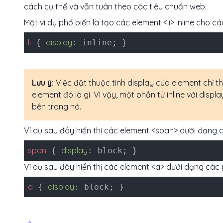
cách cụ thể và vẫn tuân theo các tiêu chuẩn web.
Một ví dụ phổ biến là tạo các element <li> inline cho 
li
display
{
: inline; }
Lưu ý:
Việc đặt thuộc tính display của element chỉ t
element đó là gì. Vì vậy, một phần tử inline với dis
bên trong nó.
Ví dụ sau đây hiển thị các element <span> dưới dạng c
span
display
{
: block; }
Ví dụ sau đây hiển thị các element <a> dưới dạng các 
a
display
{
: block; }