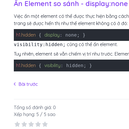
Ẩn Element so sánh - display:none v
Việc ẩn một element có thể được thực hiện bằng cách
trang sẽ được hiển thị như thể element không có ở đó:
h1
.hidden
display
{
: none; }
cũng có thể ẩn element.
visibility:hidden;
Tuy nhiên, element sẽ vẫn chiếm vị trí như trước. Elem
h1
.hidden
visibility
{
: hidden; }
Bài trước
Tổng số đánh giá:
0
Xếp hạng:
5
/ 5 sao