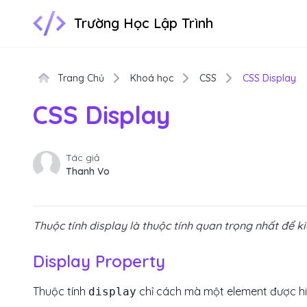
Trường Học Lập Trình
Trang Chủ
Khoá học
CSS
CSS Display
CSS Display
Tác giả
Thanh Vo
Thuộc tính display là thuộc tính quan trọng nhất để k
Display Property
Thuộc tính
chỉ cách mà một element được hiể
display