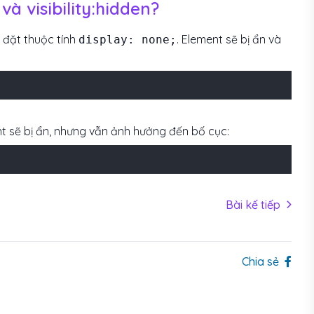
à visibility:hidden?
 đặt thuộc tính
. Element sẽ bị ẩn và
display: none;
ent sẽ bị ẩn, nhưng vẫn ảnh hưởng đến bố cục:
Bài kế tiếp
Chia sẻ