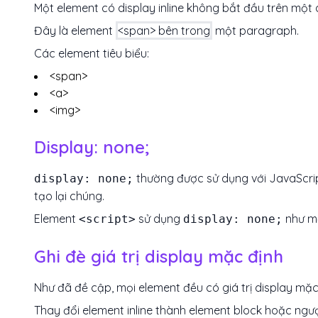
Một element có display inline không bắt đầu trên một d
Đây là element
<span> bên trong
một paragraph.
Các element tiêu biểu:
<span>
<a>
<img>
Display: none;
thường được sử dụng với JavaScrip
display: none;
tạo lại chúng.
Element
sử dụng
như mặ
<script>
display: none;
Ghi đè giá trị display mặc định
Như đã đề cập, mọi element đều có giá trị display mặc 
Thay đổi element inline thành element block hoặc ngượ