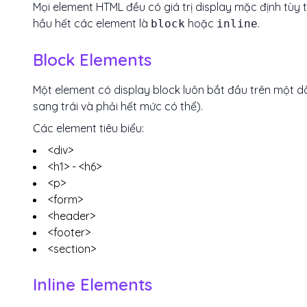
Mọi element HTML đều có giá trị display mặc định tùy t
hầu hết các element là
hoặc
.
block
inline
Block Elements
Một element có display block luôn bắt đầu trên một d
sang trái và phải hết mức có thể).
Các element tiêu biểu:
<div>
<h1> - <h6>
<p>
<form>
<header>
<footer>
<section>
Inline Elements