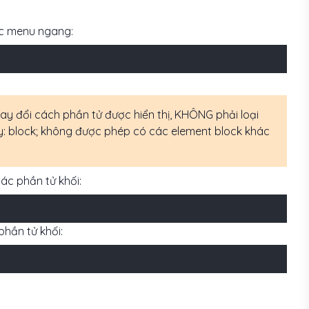
các menu ngang:
hay đổi cách phần tử được hiển thị, KHÔNG phải loại
play: block; không được phép có các element block khác
ác phần tử khối:
phần tử khối: