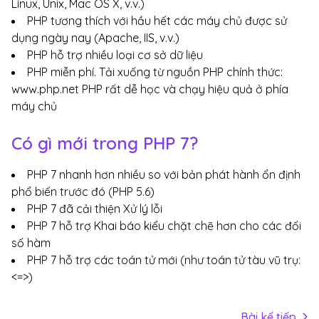
Linux, Unix, Mac OS X, v.v.)
PHP tương thích với hầu hết các máy chủ được sử
dụng ngày nay (Apache, IIS, v.v.)
PHP hỗ trợ nhiều loại cơ sở dữ liệu
PHP miễn phí. Tải xuống từ nguồn PHP chính thức:
www.php.net PHP rất dễ học và chạy hiệu quả ở phía
máy chủ
Có gì mới trong PHP 7?
PHP 7 nhanh hơn nhiều so với bản phát hành ổn định
phổ biến trước đó (PHP 5.6)
PHP 7 đã cải thiện Xử lý lỗi
PHP 7 hỗ trợ Khai báo kiểu chặt chẽ hơn cho các đối
số hàm
PHP 7 hỗ trợ các toán tử mới (như toán tử tàu vũ trụ:
<=>)
Bài kế tiếp