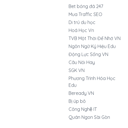
Bet bóng đá 247
Mua Traffic SEO
Di trú du học
Hoá Học Vn
TVB Một Thời Để Nhớ VN
Ngôn Ngữ Ký Hiệu Edu
Động Lực Sống VN
Câu Nói Hay
SGK VN
Phương Trình Hóa Học
Edu
Beready VN
Bị úp bô
Công Nghệ IT
Quán Ngon Sài Gòn