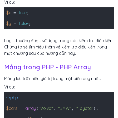
Ví dụ:
$x
true
=
;
$y
false
=
;
Logic thường được sử dụng trong các kiểm tra điều kiện.
Chúng ta sẽ tìm hiểu thêm về kiểm tra điều kiện trong
một chương sau của hướng dẫn này.
Mảng trong PHP - PHP Array
Mảng lưu trữ nhiều giá trị trong một biến duy nhất.
Ví dụ:
<?php
$cars
array
"Volvo"
"BMW"
"Toyota"
=
(
,
,
);