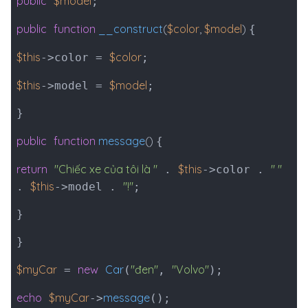
public
$model
;
public
function
__construct
(
$color
,
$model
)
{
$this
$color
->color =
;
$this
$model
->model =
;
}
public
function
message
(
)
{
return
"Chiếc xe của tôi là "
$this
" "
.
->color .
$this
"!"
.
->model .
;
}
}
$myCar
new
Car
"đen"
"Volvo"
=
(
,
);
echo
$myCar
message
->
();