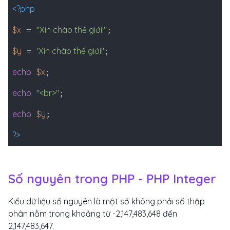
<?php
$x
"Xin chào thế giới!"
=
;
$y
'Xin chào thế giới!'
=
;
echo
$x
;
echo
"<br>"
;
echo
$y
;
?>
Số nguyên trong PHP - PHP Integer
Kiểu dữ liệu số nguyên là một số không phải số thập
phân nằm trong khoảng từ -2,147,483,648 đến
2,147,483,647.