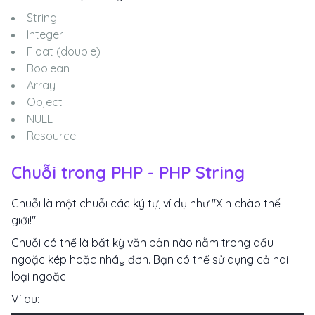
String
Integer
Float (double)
Boolean
Array
Object
NULL
Resource
Chuỗi trong PHP - PHP String
Chuỗi là một chuỗi các ký tự, ví dụ như "Xin chào thế
giới!".
Chuỗi có thể là bất kỳ văn bản nào nằm trong dấu
ngoặc kép hoặc nháy đơn. Bạn có thể sử dụng cả hai
loại ngoặc:
Ví dụ: