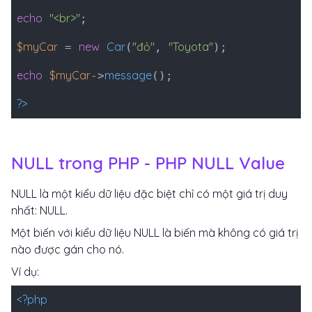
echo
"<br>"
;
$myCar
new
Car
"đỏ"
"Toyota"
=
(
,
);
echo
$myCar
message
->
();
?>
NULL trong PHP - PHP NULL Value
NULL là một kiểu dữ liệu đặc biệt chỉ có một giá trị duy
nhất: NULL.
Một biến với kiểu dữ liệu NULL là biến mà không có giá trị
nào được gán cho nó.
Ví dụ:
<?php