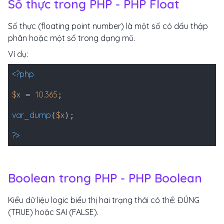
Số thực trong PHP - PHP Float
Số thực (floating point number) là một số có dấu thập
phân hoặc một số trong dạng mũ.
Ví dụ:
<?php
$x
10.365
=
;
var_dump
$x
(
);
?>
Boolean trong PHP - PHP Boolean
Kiểu dữ liệu logic biểu thị hai trạng thái có thể: ĐÚNG
(TRUE) hoặc SAI (FALSE).