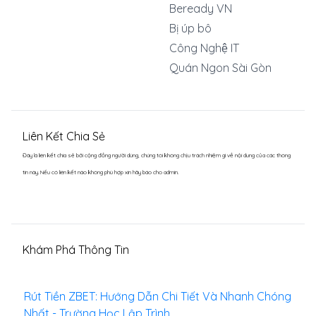
Beready VN
Bị úp bô
Công Nghệ IT
Quán Ngon Sài Gòn
Liên Kết Chia Sẻ
Đây là liên kết chia sẻ bới cộng đồng người dùng, chúng tôi không chịu trách nhiệm gì về nội dung của các thông
tin này. Nếu có liên kết nào không phù hợp xin hãy báo cho admin.
Khám Phá Thông Tin
Rút Tiền ZBET: Hướng Dẫn Chi Tiết Và Nhanh Chóng
Nhất - Trường Học Lập Trình