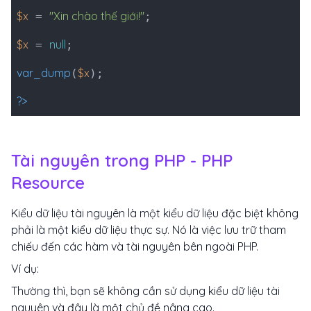
$x
"Xin chào thế giới!"
=
;
$x
null
=
;
var_dump
$x
(
);
?>
Tài nguyên trong PHP - PHP
Resource
Kiểu dữ liệu tài nguyên là một kiểu dữ liệu đặc biệt không
phải là một kiểu dữ liệu thực sự. Nó là việc lưu trữ tham
chiếu đến các hàm và tài nguyên bên ngoài PHP.
Ví dụ:
Thường thì, bạn sẽ không cần sử dụng kiểu dữ liệu tài
nguyên và đây là một chủ đề nâng cao.