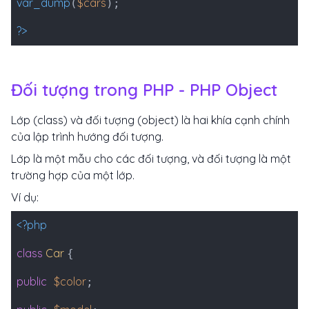
var_dump
$cars
(
);
?>
Đối tượng trong PHP - PHP Object
Lớp (class) và đối tượng (object) là hai khía cạnh chính
của lập trình hướng đối tượng.
Lớp là một mẫu cho các đối tượng, và đối tượng là một
trường hợp của một lớp.
Ví dụ:
<?php
class
Car
{
public
$color
;