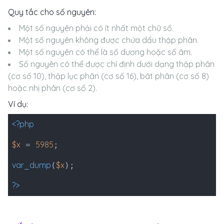
Quy tắc cho số nguyên:
Một số nguyên phải có ít nhất một chữ số.
Một số nguyên không được chứa dấu thập phân.
Một số nguyên có thể là số dương hoặc số âm.
Số nguyên có thể được chỉ định dưới dạng thập phân
(cơ số 10), thập lục phân (cơ số 16), bát phân (cơ số 8)
hoặc nhị phân (cơ số 2).
Ví dụ:
<?php
$x
5985
=
;
var_dump
$x
(
);
?>