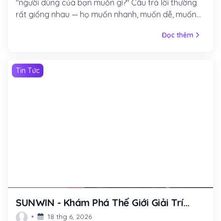
"người dùng của bạn muốn gì?" Câu trả lời thường
rất giống nhau — họ muốn nhanh, muốn dễ, muốn
rõ ràng.
Đọc thêm
Tin Tức
SUNWIN - Khám Phá Thế Giới Giải Trí
Trực Tuyến Đầy Hấp Dẫn
18 thg 6, 2026