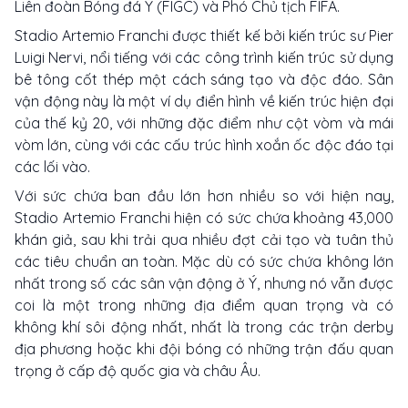
Liên đoàn Bóng đá Ý (FIGC) và Phó Chủ tịch FIFA.
Stadio Artemio Franchi được thiết kế bởi kiến trúc sư Pier
Luigi Nervi, nổi tiếng với các công trình kiến trúc sử dụng
bê tông cốt thép một cách sáng tạo và độc đáo. Sân
vận động này là một ví dụ điển hình về kiến trúc hiện đại
của thế kỷ 20, với những đặc điểm như cột vòm và mái
vòm lớn, cùng với các cấu trúc hình xoắn ốc độc đáo tại
các lối vào.
Với sức chứa ban đầu lớn hơn nhiều so với hiện nay,
Stadio Artemio Franchi hiện có sức chứa khoảng 43,000
khán giả, sau khi trải qua nhiều đợt cải tạo và tuân thủ
các tiêu chuẩn an toàn. Mặc dù có sức chứa không lớn
nhất trong số các sân vận động ở Ý, nhưng nó vẫn được
coi là một trong những địa điểm quan trọng và có
không khí sôi động nhất, nhất là trong các trận derby
địa phương hoặc khi đội bóng có những trận đấu quan
trọng ở cấp độ quốc gia và châu Âu.