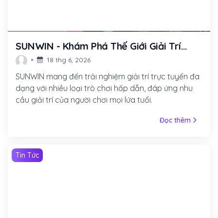
SUNWIN - Khám Phá Thế Giới Giải Trí
Trực Tuyến Đầy Hấp Dẫn
18 thg 6, 2026
SUNWIN mang đến trải nghiệm giải trí trực tuyến đa
dạng với nhiều loại trò chơi hấp dẫn, đáp ứng nhu
cầu giải trí của người chơi mọi lứa tuổi.
Đọc thêm
Tin Tức