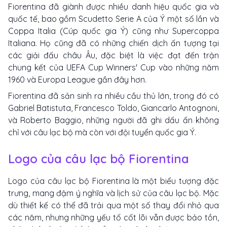
Fiorentina đã giành được nhiều danh hiệu quốc gia và
quốc tế, bao gồm Scudetto Serie A của Ý một số lần và
Coppa Italia (Cúp quốc gia Ý) cũng như Supercoppa
Italiana. Họ cũng đã có những chiến dịch ấn tượng tại
các giải đấu châu Âu, đặc biệt là việc đạt đến trận
chung kết của UEFA Cup Winners' Cup vào những năm
1960 và Europa League gần đây hơn.
Fiorentina đã sản sinh ra nhiều cầu thủ lớn, trong đó có
Gabriel Batistuta, Francesco Toldo, Giancarlo Antognoni,
và Roberto Baggio, những người đã ghi dấu ấn không
chỉ với câu lạc bộ mà còn với đội tuyển quốc gia Ý.
Logo của câu lạc bộ Fiorentina
Logo của câu lạc bộ Fiorentina là một biểu tượng đặc
trưng, mang đậm ý nghĩa và lịch sử của câu lạc bộ. Mặc
dù thiết kế có thể đã trải qua một số thay đổi nhỏ qua
các năm, nhưng những yếu tố cốt lõi vẫn được bảo tồn,