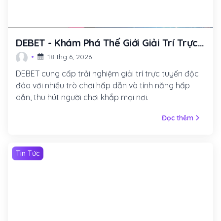
DEBET - Khám Phá Thế Giới Giải Trí Trực
Tuyến Đầy Hấp Dẫn
18 thg 6, 2026
DEBET cung cấp trải nghiệm giải trí trực tuyến độc
đáo với nhiều trò chơi hấp dẫn và tính năng hấp
dẫn, thu hút người chơi khắp mọi nơi.
Đọc thêm
Tin Tức