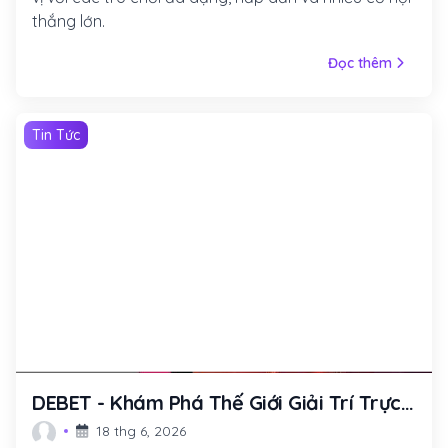
thắng lớn.
Đọc thêm
Tin Tức
DEBET - Khám Phá Thế Giới Giải Trí Trực
Tuyến Thú Vị Nhất
18 thg 6, 2026