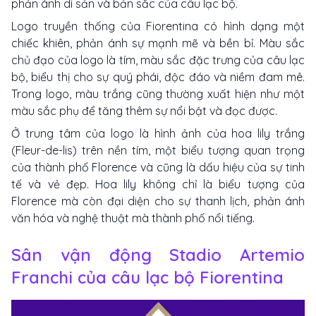
phản ánh di sản và bản sắc của câu lạc bộ.
Logo truyền thống của Fiorentina có hình dạng một
chiếc khiên, phản ánh sự mạnh mẽ và bền bỉ. Màu sắc
chủ đạo của logo là tím, màu sắc đặc trưng của câu lạc
bộ, biểu thị cho sự quý phái, độc đáo và niềm đam mê.
Trong logo, màu trắng cũng thường xuất hiện như một
màu sắc phụ để tăng thêm sự nổi bật và đọc được.
Ở trung tâm của logo là hình ảnh của hoa lily trắng
(Fleur-de-lis) trên nền tím, một biểu tượng quan trọng
của thành phố Florence và cũng là dấu hiệu của sự tinh
tế và vẻ đẹp. Hoa lily không chỉ là biểu tượng của
Florence mà còn đại diện cho sự thanh lịch, phản ánh
văn hóa và nghệ thuật mà thành phố nổi tiếng.
Sân vận động Stadio Artemio
Franchi của câu lạc bộ Fiorentina