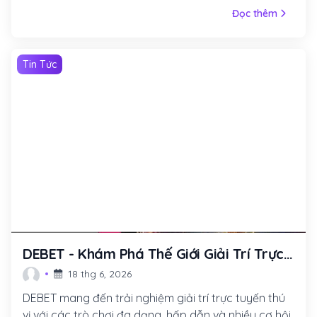
Đọc thêm
Tin Tức
DEBET - Khám Phá Thế Giới Giải Trí Trực
Tuyến Đầy Màu Sắc
18 thg 6, 2026
DEBET mang đến trải nghiệm giải trí trực tuyến thú
vị với các trò chơi đa dạng, hấp dẫn và nhiều cơ hội