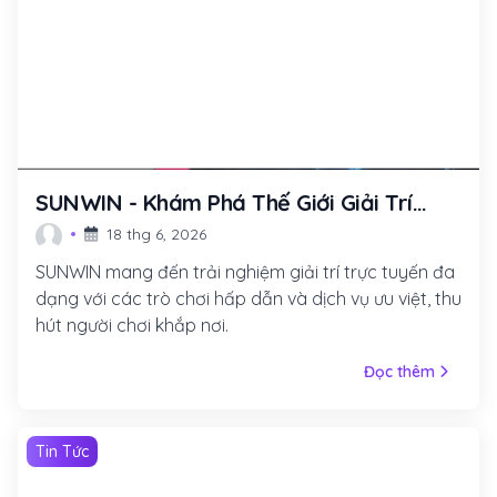
SUNWIN - Khám Phá Thế Giới Giải Trí
Trực Tuyến Đầy Hấp Dẫn
18 thg 6, 2026
SUNWIN mang đến trải nghiệm giải trí trực tuyến đa
dạng với các trò chơi hấp dẫn và dịch vụ ưu việt, thu
hút người chơi khắp nơi.
Đọc thêm
Tin Tức