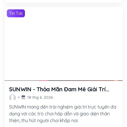
Tin Tức
SUNWIN - Thỏa Mãn Đam Mê Giải Trí
Trực Tuyến Với Nhiều Trò Chơi Hấp Dẫn
18 thg 6, 2026
SUNWIN mang đến trải nghiệm giải trí trực tuyến đa
dạng với các trò chơi hấp dẫn và giao diện thân
thiện, thu hút người chơi khắp nơi.