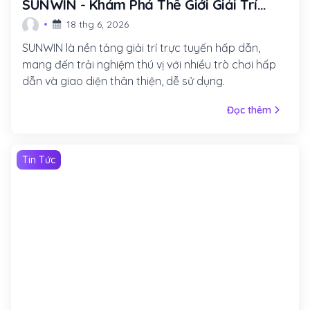
SUNWIN - Khám Phá Thế Giới Giải Trí
Trực Tuyến Đầy Hấp Dẫn
18 thg 6, 2026
SUNWIN là nền tảng giải trí trực tuyến hấp dẫn,
mang đến trải nghiệm thú vị với nhiều trò chơi hấp
dẫn và giao diện thân thiện, dễ sử dụng.
Đọc thêm
Tin Tức