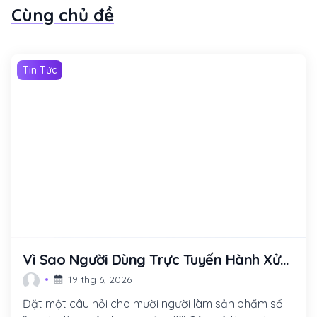
Cùng chủ đề
Tin Tức
Vì Sao Người Dùng Trực Tuyến Hành Xử
Khác Với Những Gì Chúng Ta Tưởng?
19 thg 6, 2026
Đặt một câu hỏi cho mười người làm sản phẩm số: