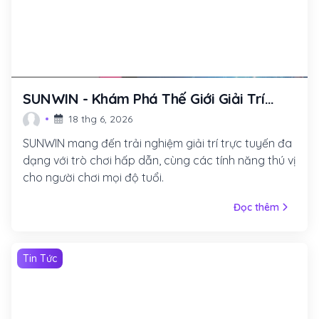
SUNWIN - Khám Phá Thế Giới Giải Trí
Trực Tuyến Đầy Màu Sắc
18 thg 6, 2026
SUNWIN mang đến trải nghiệm giải trí trực tuyến đa
dạng với trò chơi hấp dẫn, cùng các tính năng thú vị
cho người chơi mọi độ tuổi.
Đọc thêm
Tin Tức