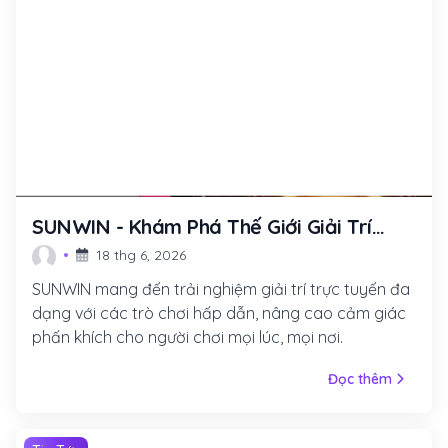
SUNWIN - Khám Phá Thế Giới Giải Trí
Trực Tuyến Đầy Màu Sắc
18 thg 6, 2026
SUNWIN mang đến trải nghiệm giải trí trực tuyến đa
dạng với các trò chơi hấp dẫn, nâng cao cảm giác
phấn khích cho người chơi mọi lúc, mọi nơi.
Đọc thêm