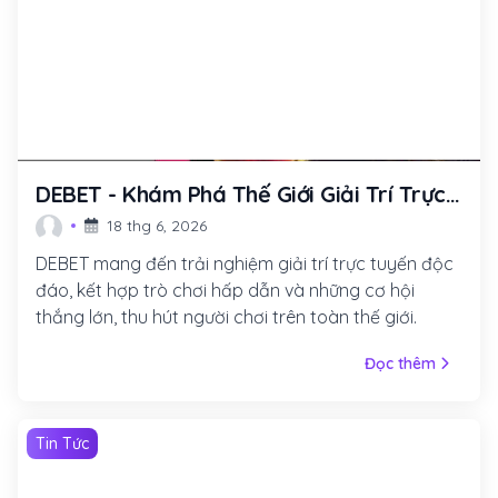
DEBET - Khám Phá Thế Giới Giải Trí Trực
Tuyến Đầy Hấp Dẫn
18 thg 6, 2026
DEBET mang đến trải nghiệm giải trí trực tuyến độc
đáo, kết hợp trò chơi hấp dẫn và những cơ hội
thắng lớn, thu hút người chơi trên toàn thế giới.
Đọc thêm
Tin Tức