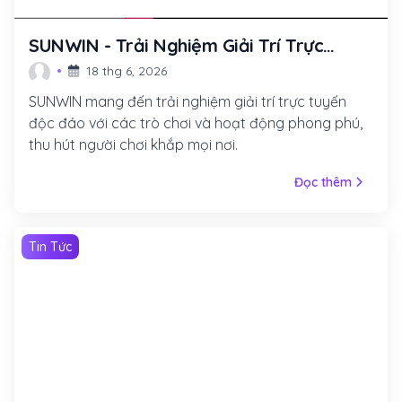
SUNWIN - Trải Nghiệm Giải Trí Trực
Tuyến Cùng Những Trò Chơi Hấp Dẫn
18 thg 6, 2026
SUNWIN mang đến trải nghiệm giải trí trực tuyến
độc đáo với các trò chơi và hoạt động phong phú,
thu hút người chơi khắp mọi nơi.
Đọc thêm
Tin Tức