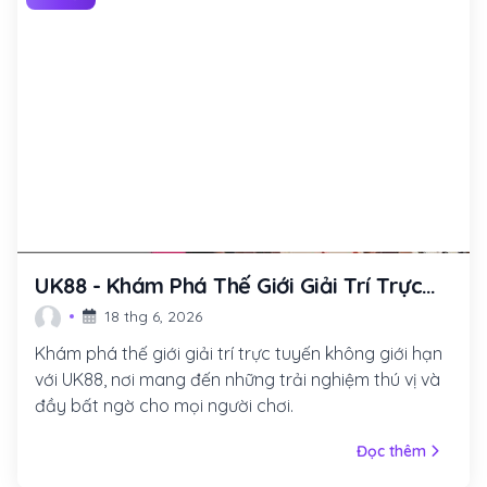
UK88 - Khám Phá Thế Giới Giải Trí Trực
Tuyến Đầy Kỳ Thú
18 thg 6, 2026
Khám phá thế giới giải trí trực tuyến không giới hạn
với UK88, nơi mang đến những trải nghiệm thú vị và
đầy bất ngờ cho mọi người chơi.
Đọc thêm