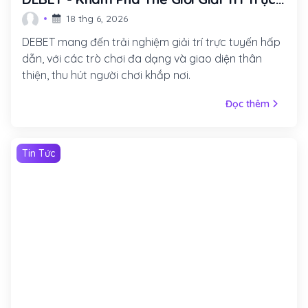
Tuyến Đầy Hấp Dẫn
18 thg 6, 2026
DEBET mang đến trải nghiệm giải trí trực tuyến hấp
dẫn, với các trò chơi đa dạng và giao diện thân
thiện, thu hút người chơi khắp nơi.
Đọc thêm
Tin Tức