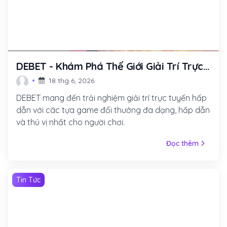
DEBET - Khám Phá Thế Giới Giải Trí Trực
Tuyến Đầy Kỳ Diệu
18 thg 6, 2026
DEBET mang đến trải nghiệm giải trí trực tuyến hấp
dẫn với các tựa game đổi thưởng đa dạng, hấp dẫn
và thú vị nhất cho người chơi.
Đọc thêm
Tin Tức