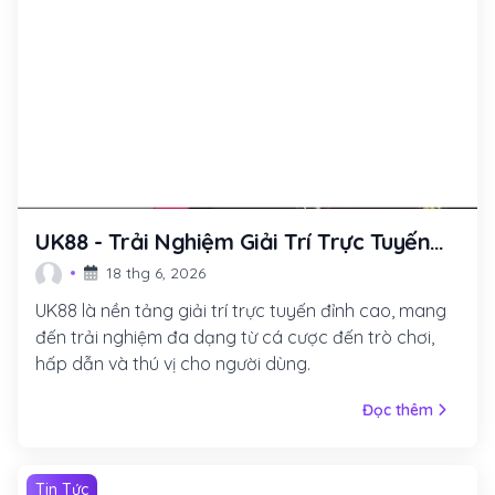
UK88 - Trải Nghiệm Giải Trí Trực Tuyến
Thú Vị Không Thể Bỏ Lỡ!
18 thg 6, 2026
UK88 là nền tảng giải trí trực tuyến đỉnh cao, mang
đến trải nghiệm đa dạng từ cá cược đến trò chơi,
hấp dẫn và thú vị cho người dùng.
Đọc thêm
Tin Tức