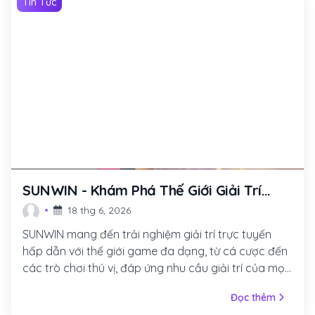
Tin Tức
SUNWIN - Khám Phá Thế Giới Giải Trí
Trực Tuyến Đầy Màu Sắc
18 thg 6, 2026
SUNWIN mang đến trải nghiệm giải trí trực tuyến
hấp dẫn với thế giới game đa dạng, từ cá cược đến
các trò chơi thú vị, đáp ứng nhu cầu giải trí của mọi
người.
Đọc thêm