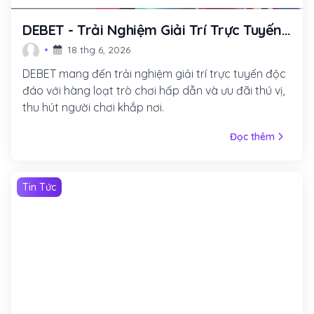
DEBET - Trải Nghiệm Giải Trí Trực Tuyến
Đỉnh Cao Mọi Thời Đại
18 thg 6, 2026
DEBET mang đến trải nghiệm giải trí trực tuyến độc
đáo với hàng loạt trò chơi hấp dẫn và ưu đãi thú vị,
thu hút người chơi khắp nơi.
Đọc thêm
Tin Tức