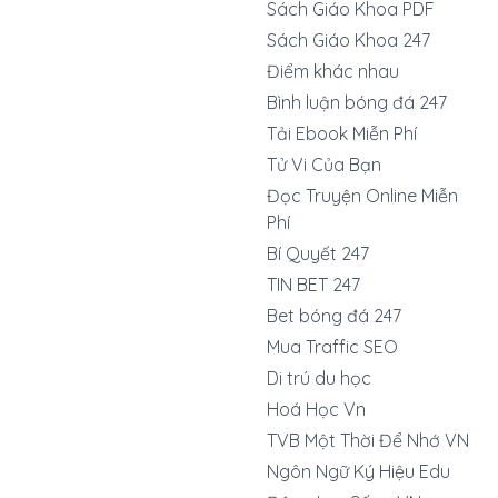
Sách Giáo Khoa PDF
Sách Giáo Khoa 247
Điểm khác nhau
Bình luận bóng đá 247
Tải Ebook Miễn Phí
Tử Vi Của Bạn
Đọc Truyện Online Miễn
Phí
Bí Quyết 247
TIN BET 247
Bet bóng đá 247
Mua Traffic SEO
Di trú du học
Hoá Học Vn
TVB Một Thời Để Nhớ VN
Ngôn Ngữ Ký Hiệu Edu