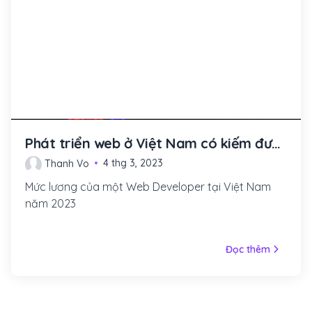
Phát triển web ở Việt Nam có kiếm được
thu nhập tiền tỷ?
4 thg 3, 2023
Thanh Vo
Mức lương của một Web Developer tại Việt Nam
năm 2023
Đọc thêm