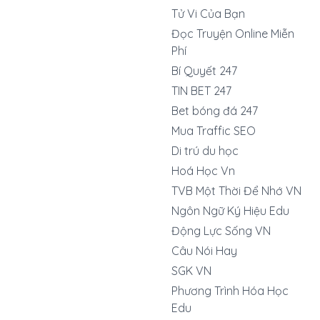
Tử Vi Của Bạn
Đọc Truyện Online Miễn
Phí
Bí Quyết 247
TIN BET 247
Bet bóng đá 247
Mua Traffic SEO
Di trú du học
Hoá Học Vn
TVB Một Thời Để Nhớ VN
Ngôn Ngữ Ký Hiệu Edu
Động Lực Sống VN
Câu Nói Hay
SGK VN
Phương Trình Hóa Học
Edu