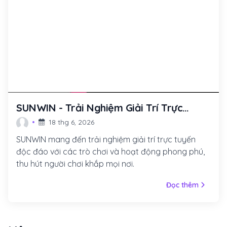
SUNWIN - Trải Nghiệm Giải Trí Trực
Tuyến Cùng Những Trò Chơi Hấp Dẫn
18 thg 6, 2026
SUNWIN mang đến trải nghiệm giải trí trực tuyến
độc đáo với các trò chơi và hoạt động phong phú,
thu hút người chơi khắp mọi nơi.
Đọc thêm