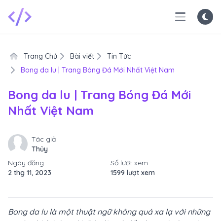
Trang Chủ
Bài viết
Tin Tức
Bong da lu | Trang Bóng Đá Mới Nhất Việt Nam
Bong da lu | Trang Bóng Đá Mới
Nhất Việt Nam
Tác giả
Thủy
Ngày đăng
Số lượt xem
2 thg 11, 2023
1599 lượt xem
Bong da lu là một thuật ngữ không quá xa lạ với những