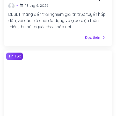
Tuyến Đầy Hấp Dẫn
18 thg 6, 2026
DEBET mang đến trải nghiệm giải trí trực tuyến hấp
dẫn, với các trò chơi đa dạng và giao diện thân
thiện, thu hút người chơi khắp nơi.
Đọc thêm
Tin Tức