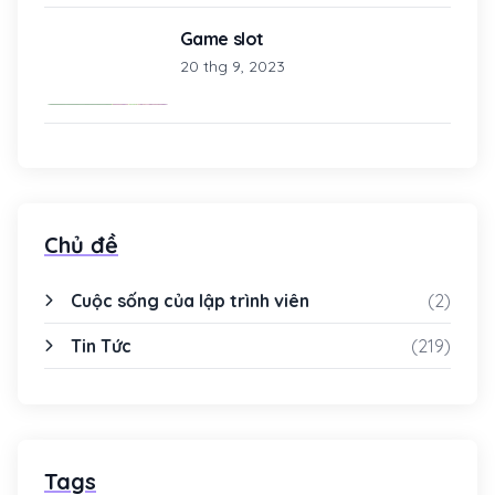
Game slot
20 thg 9, 2023
Chủ đề
Cuộc sống của lập trình viên
(2)
Tin Tức
(219)
Tags