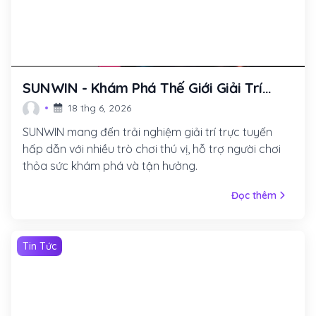
SUNWIN - Khám Phá Thế Giới Giải Trí
Trực Tuyến Đầy Hấp Dẫn
18 thg 6, 2026
SUNWIN mang đến trải nghiệm giải trí trực tuyến
hấp dẫn với nhiều trò chơi thú vị, hỗ trợ người chơi
thỏa sức khám phá và tận hưởng.
Đọc thêm
Tin Tức