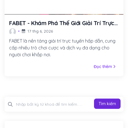
FABET - Khám Phá Thế Giới Giải Trí Trực
Tuyến Hấp Dẫn Nhất
17 thg 6, 2026
FABET là nền tảng giải trí trực tuyến hấp dẫn, cung
cấp nhiều trò chơi cược và dịch vụ đa dạng cho
người chơi khắp nơi.
Đọc thêm
Tìm kiếm
Tìm kiếm